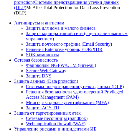
protection)
Системы предотвращения утечки данных
(DLP)
McAfee Total Protection for Data Loss Prevention
(DLP)
Антивирусы и антиспам
Защита для дома и малого бизнеса
Защита корпоративной сети (с централизованным
управлением)
Защита почтового трафика (Email Security)
Решения Enterprise уровня, EDR/XDR
SDK комплекты
Сетевая безопасность
Файрволлы NGFW/UTM (Firewall)
Secure Web Gateway
Защита DNS
Защита данных (Data protection)
Системы предотвращения утечки данных (DLP)
Решения безопасности удостоверений Privileged
Access Management (PAM)
Многофакторная аутентификация (MFA)
Защита АСУ ТП
Защита от таргетированных атак
Сетевые песочницы (Sandbox)
Web application firewall (WAF)
Управление рисками и инцидентами ИБ