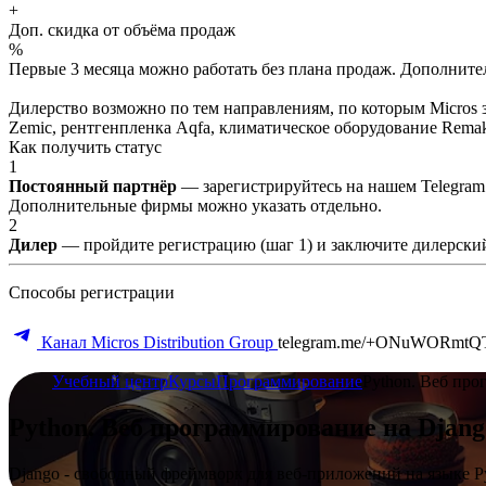
+
Доп. скидка от объёма продаж
%
Первые 3 месяца можно работать без плана продаж. Дополнитель
Дилерство возможно по тем направлениям, по которым Micros з
Zemic, рентгенпленка Aqfa, климатическое оборудование Remak 
Как получить статус
1
Постоянный партнёр
— зарегистрируйтесь на нашем Telegram
Дополнительные фирмы можно указать отдельно.
2
Дилер
— пройдите регистрацию (шаг 1) и заключите дилерский
Способы регистрации
Канал Micros Distribution Group
telegram.me/+ONuWORmtQ
Учебный центр
Курсы
Программирование
Python. Веб про
Python. Веб программирование на Djang
Django - свободный фреймворк для веб-приложений на языке P