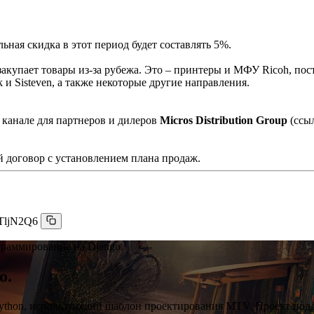
ная скидка в этот период будет составлять 5%.
акупает товары из-за рубежа. Это – принтеры и МФУ Ricoh, пос
и Sisteven, а также некоторые другие направления.
 канале для партнеров и дилеров
Micros Distribution Group
(ссы
 договор с установлением плана продаж.
TljN2Q6
граммирование на Django.
o.
ython, использующий шаблон проектирования MTV. Проект подде