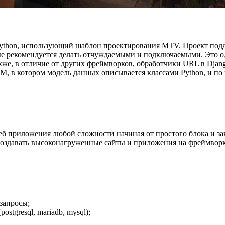
ython, использующий шаблон проектирования MTV. Проект подде
рые рекомендуется делать отчуждаемыми и подключаемыми. Это 
Также, в отличие от других фреймворков, обработчики URL в Dj
, в котором модель данных описывается классами Python, и по 
еб приложения любой сложности начиная от простого блока и за
Создавать высоконагруженные сайты и приложения на фреймворк
запросы;
stgresql, mariadb, mysql);