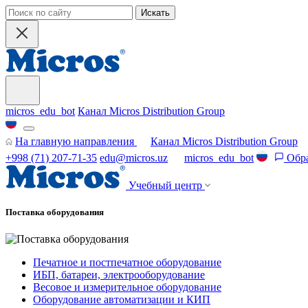
Искать
micros_edu_bot
Канал Micros Distribution Group
На главную направления
Канал Micros Distribution Group
+998 (71) 207-71-35
edu@micros.uz
micros_edu_bot
Обра
Учебный центр
Поставка оборудования
Печатное и постпечатное оборудование
ИБП, батареи, электрооборудование
Весовое и измерительное оборудование
Оборудование автоматизации и КИП