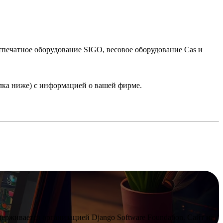
тпечатное оборудование SIGO, весовое оборудование Cas и
лка ниже) с информацией о вашей фирме.
рживается организацией Django Software Foundation. Сайт на