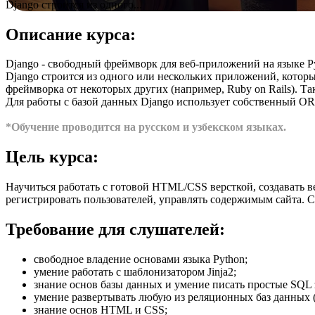
Django строится из одного...
Описание курса:
Django - свободный фреймворк для веб-приложений на языке P
Django строится из одного или нескольких приложений, кото
фреймворка от некоторых других (например, Ruby on Rails). 
Для работы с базой данных Django использует собственный ORM
*Обучение проводится на русском и узбекском языках.
Цель курса:
Научиться работать с готовой HTML/CSS версткой, создавать в
регистрировать пользователей, управлять содержимым сайта. 
Требование для слушателей:
свободное владение основами языка Python;
умение работать с шаблонизатором Jinja2;
знание основ базы данных и умение писать простые SQL 
умение развертывать любую из реляционныx баз данных (po
знание основ HTML и CSS;