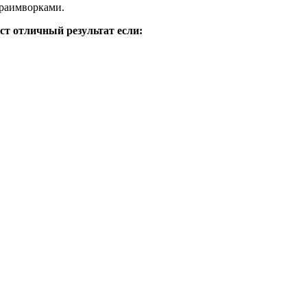
фраимворками.
ст отличный результат если: