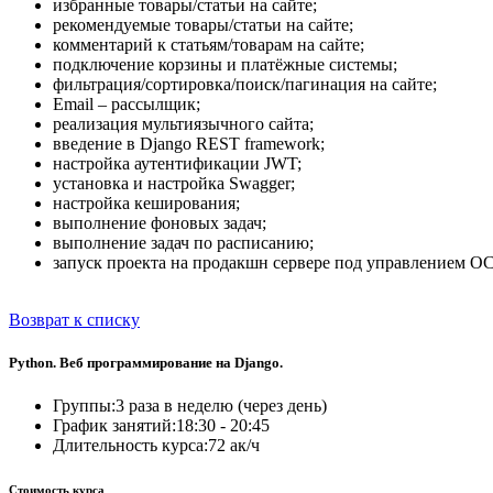
избранные товары/статьи на сайте;
рекомендуемые товары/статьи на сайте;
комментарий к статьям/товарам на сайте;
подключение корзины и платёжные системы;
фильтрация/сортировка/поиск/пагинация на сайте;
Email – рассылщик;
реализация мультиязычного сайта;
введение в Django REST framework;
настройка аутентификации JWT;
установка и настройка Swagger;
настройка кеширования;
выполнение фоновых задач;
выполнение задач по расписанию;
запуск проекта на продакшн сервере под управлением ОС
Возврат к списку
Python. Веб программирование на Django.
Группы:
3 раза в неделю (через день)
График занятий:
18:30 - 20:45
Длительность курса:
72 ак/ч
Стоимость курса