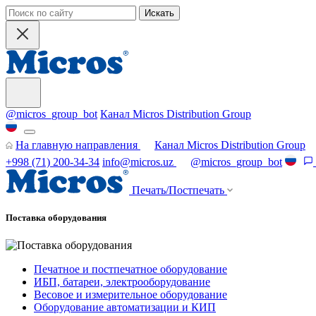
Искать
@micros_group_bot
Канал Micros Distribution Group
На главную направления
Канал Micros Distribution Group
+998 (71) 200-34-34
info@micros.uz
@micros_group_bot
Печать/Постпечать
Поставка оборудования
Печатное и постпечатное оборудование
ИБП, батареи, электрооборудование
Весовое и измерительное оборудование
Оборудование автоматизации и КИП