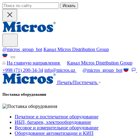
Искать
@micros_group_bot
Канал Micros Distribution Group
На главную направления
Канал Micros Distribution Group
+998 (71) 200-34-34
info@micros.uz
@micros_group_bot
Печать/Постпечать
Поставка оборудования
Печатное и постпечатное оборудование
ИБП, батареи, электрооборудование
Весовое и измерительное оборудование
Оборудование автоматизации и КИП