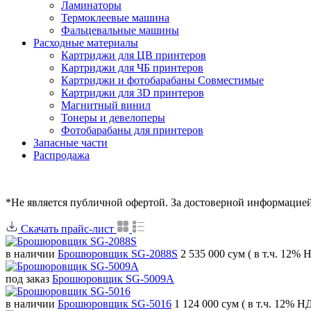
Ламинаторы
Термоклеевые машина
Фальцевальные машины
Расходные материалы
Картриджи для ЦВ принтеров
Картриджи для ЧБ принтеров
Картриджи и фотобарабаны Совместимые
Картриджи для 3D принтеров
Магнитный винил
Тонеры и девелоперы
Фотобарабаны для принтеров
Запасные части
Распродажа
*Не является публичной офертой. За достоверной информацие
Скачать прайс-лист
в наличии
Брошюровщик SG-2088S
2 535 000 сум
( в т.ч. 12% 
под заказ
Брошюровщик SG-5009A
в наличии
Брошюровщик SG-5016
1 124 000 сум
( в т.ч. 12% Н