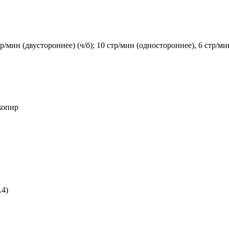
р/мин (двустороннее) (ч/б); 10 стр/мин (одностороннее), 6 стр/ми
копир
А4)