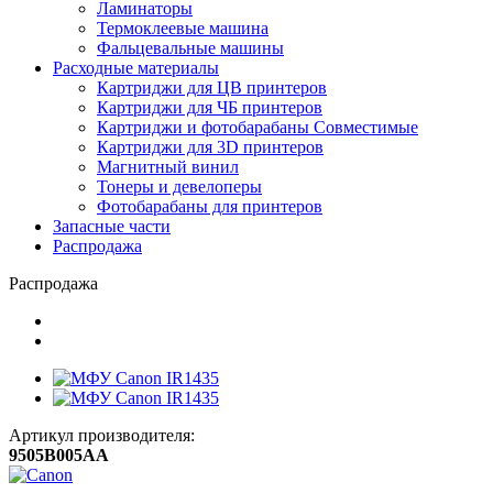
Ламинаторы
Термоклеевые машина
Фальцевальные машины
Расходные материалы
Картриджи для ЦВ принтеров
Картриджи для ЧБ принтеров
Картриджи и фотобарабаны Совместимые
Картриджи для 3D принтеров
Магнитный винил
Тонеры и девелоперы
Фотобарабаны для принтеров
Запасные части
Распродажа
Распродажа
Артикул производителя:
9505B005AA