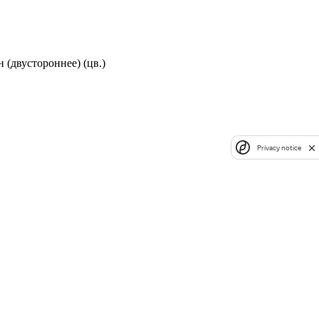
н (двустороннее) (цв.)
Privacy notice