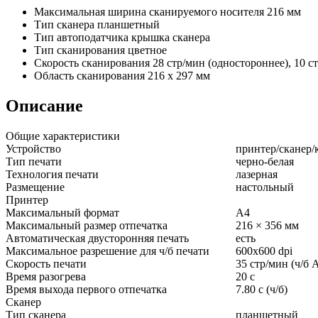
Максимальная ширина сканируемого носителя
216 мм
Тип сканера
планшетный
Тип автоподатчика
крышка сканера
Тип сканирования
цветное
Скорость сканирования
28 стр/мин (одностороннее), 10 ст
Область сканирования
216 x 297 мм
Описание
Общие характеристики
Устройство
принтер/сканер/
Тип печати
черно-белая
Технология печати
лазерная
Размещение
настольный
Принтер
Максимальный формат
A4
Максимальный размер отпечатка
216 × 356 мм
Автоматическая двусторонняя печать
есть
Максимальное разрешение для ч/б печати
600x600 dpi
Скорость печати
35 стр/мин (ч/б 
Время разогрева
20 с
Время выхода первого отпечатка
7.80 c (ч/б)
Сканер
Тип сканера
планшетный