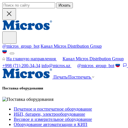
Искать
@micros_group_bot
Канал Micros Distribution Group
На главную направления
Канал Micros Distribution Group
+998 (71) 200-34-34
info@micros.uz
@micros_group_bot
Печать/Постпечать
Поставка оборудования
Печатное и постпечатное оборудование
ИБП, батареи, электрооборудование
Весовое и измерительное оборудование
Оборудование автоматизации и КИП