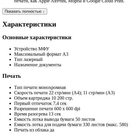
печати, как Apple AirPrint, Mopria и Google Cloud Print.
Показать полностью ↓
Характеристики
Основные характеристики
Устройство
МФУ
Максимальный формат
A3
Тип
лазерный
Назначение
документы
Печать
Тип печати
монохромная
Скорость печати
22 стр/мин (A4); 11 стр/мин (A3)
Объем картриджа
10 200 стр.
Первый отпечаток
7,4 сек
Разрешение печати
600 x 600 dpi
Время разогрева
13 сек
Емкость лотка вывода бумаги
50 листов
Емкость лотка для подачи бумаги
330 листов (макс. 580)
Печать из облака
да