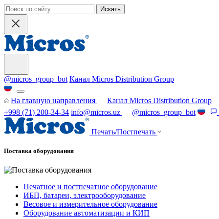
Искать
@micros_group_bot
Канал Micros Distribution Group
На главную направления
Канал Micros Distribution Group
+998 (71) 200-34-34
info@micros.uz
@micros_group_bot
Печать/Постпечать
Поставка оборудования
Печатное и постпечатное оборудование
ИБП, батареи, электрооборудование
Весовое и измерительное оборудование
Оборудование автоматизации и КИП