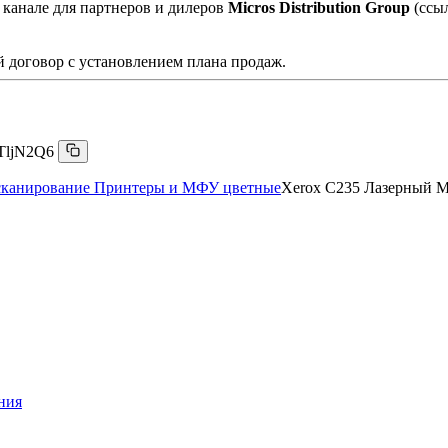
 канале для партнеров и дилеров
Micros Distribution Group
(ссы
 договор с установлением плана продаж.
TljN2Q6
сканирование
Принтеры и МФУ цветные
Xerox C235 Лазерный М
ния