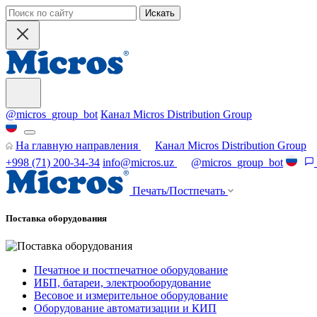
Искать
@micros_group_bot
Канал Micros Distribution Group
На главную направления
Канал Micros Distribution Group
+998 (71) 200-34-34
info@micros.uz
@micros_group_bot
Печать/Постпечать
Поставка оборудования
Печатное и постпечатное оборудование
ИБП, батареи, электрооборудование
Весовое и измерительное оборудование
Оборудование автоматизации и КИП