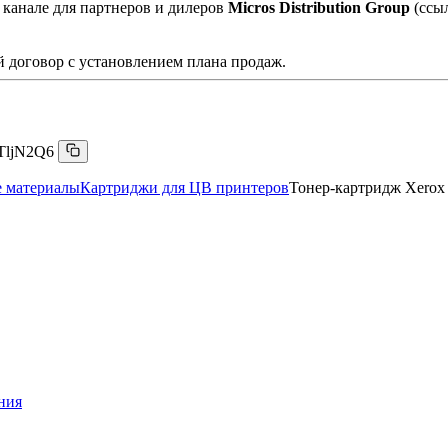
 канале для партнеров и дилеров
Micros Distribution Group
(ссы
 договор с установлением плана продаж.
TljN2Q6
е материалы
Картриджи для ЦВ принтеров
Тонер-картридж Xerox
ния