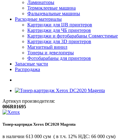
Ламинаторы
Термоклеевые машина
Фальцевальные машины
Расходные материалы
Картриджи для ЦВ принтеров
Картриджи для ЧБ принтеров
Картриджи и фотобарабаны Совместимые
Картриджи для 3D принтеров
Магнитный винил
Тонеры и девелоперы
Фотобарабаны для принтеров
Запасные части
Распродажа
Артикул производителя:
006R01695
Тонер-картридж Xerox DC2020 Magenta
в наличии
613 000 сум
( в т.ч. 12% НДС: 66 000 сум)