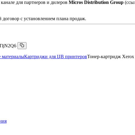
 канале для партнеров и дилеров
Micros Distribution Group
(ссы
 договор с установлением плана продаж.
TljN2Q6
е материалы
Картриджи для ЦВ принтеров
Тонер-картридж Xerox 
ния