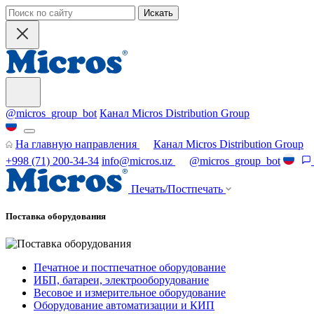
Искать
@micros_group_bot
Канал Micros Distribution Group
На главную направления
Канал Micros Distribution Group
+998 (71) 200-34-34
info@micros.uz
@micros_group_bot
Печать/Постпечать
Поставка оборудования
Печатное и постпечатное оборудование
ИБП, батареи, электрооборудование
Весовое и измерительное оборудование
Оборудование автоматизации и КИП