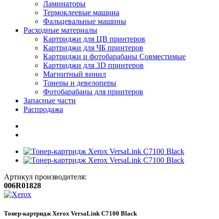
Ламинаторы
Термоклеевые машина
Фальцевальные машины
Расходные материалы
Картриджи для ЦВ принтеров
Картриджи для ЧБ принтеров
Картриджи и фотобарабаны Совместимые
Картриджи для 3D принтеров
Магнитный винил
Тонеры и девелоперы
Фотобарабаны для принтеров
Запасные части
Распродажа
Артикул производителя:
006R01828
Тонер-картридж Xerox VersaLink C7100 Black