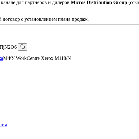
 канале для партнеров и дилеров
Micros Distribution Group
(ссы
 договор с установлением плана продаж.
TljN2Q6
жа
МФУ WorkCentre Xerox M118/N
ния