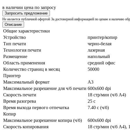
в наличии
цена по запросу
Запросить предложение
Не является публичной офертой
За достоверной информацией по ценам и наличию об
Описание
Общие характеристики
Устройство
принтер/копир
Тип печати
черно-белая
Технология печати
лазерная
Размещение
напольный
Область применения
средний офис
Количество страниц в месяц
50000
Принтер
Максимальный формат
A3
Максимальное разрешение для ч/б печати
600x600 dpi
Скорость печати
18 стр/мин (ч/б А4)
Время разогрева
25 с
Время выхода первого отпечатка
7.40 c (ч/б)
Копир
Максимальное разрешение копира (ч/б)
600x600 dpi
Скорость копирования
18 стр/мин (ч/б А4), 