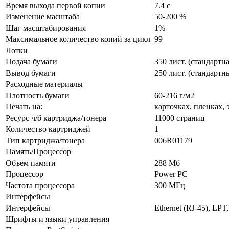
Время выхода первой копии
7.4 с
Изменение масштаба
50-200 %
Шаг масштабирования
1%
Максимальное количество копий за цикл
99
Лотки
Подача бумаги
350 лист. (стандартна
Вывод бумаги
250 лист. (стандартн
Расходные материалы
Плотность бумаги
60-216 г/м2
Печать на:
карточках, пленках, 
Ресурс ч/б картриджа/тонера
11000 страниц
Количество картриджей
1
Тип картриджа/тонера
006R01179
Память/Процессор
Объем памяти
288 Мб
Процессор
Power PC
Частота процессора
300 МГц
Интерфейсы
Интерфейсы
Ethernet (RJ-45), LPT
Шрифты и языки управления