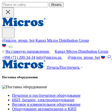
Искать
@micros_group_bot
Канал Micros Distribution Group
На главную направления
Канал Micros Distribution Group
+998 (71) 200-34-34
info@micros.uz
@micros_group_bot
Печать/Постпечать
Поставка оборудования
Печатное и постпечатное оборудование
ИБП, батареи, электрооборудование
Весовое и измерительное оборудование
Оборудование автоматизации и КИП