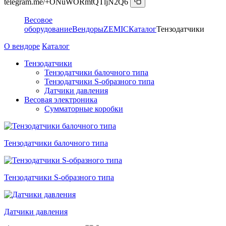
telegram.me/+ONuWORmtQTljN2Q6
Весовое
оборудование
Вендоры
ZEMIC
Каталог
Тензодатчики
О вендоре
Каталог
Тензодатчики
Тензодатчики балочного типа
Тензодатчики S-образного типа
Датчики давления
Весовая электроника
Сумматорные коробки
Тензодатчики балочного типа
Тензодатчики S-образного типа
Датчики давления