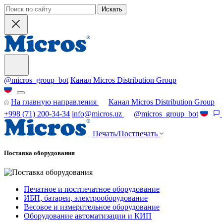
Искать
@micros_group_bot
Канал Micros Distribution Group
На главную направления
Канал Micros Distribution Group
+998 (71) 200-34-34
info@micros.uz
@micros_group_bot
Печать/Постпечать
Поставка оборудования
Печатное и постпечатное оборудование
ИБП, батареи, электрооборудование
Весовое и измерительное оборудование
Оборудование автоматизации и КИП