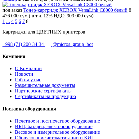
под заказ
Тонер-картридж XEROX VersaLink C8000 белый
8
476 000 сум
( в т.ч. 12% НДС: 909 000 сум)
1
...
4
5
6
7
8
Картриджи для ЦВЕТНЫХ принтеров
+998 (71) 200-34-34
@micros_group_bot
Компания
О Компании
Новости
Работа у нас
Разрешительные документы
Партнерские сертификаты
Сертификаты на продукцию
Поставка оборудования
Печатное и постпечатное оборудование
ИБП, батареи, электрооборудование
Весовое и измерительное оборудование
Оборудование автоматизации и КИП