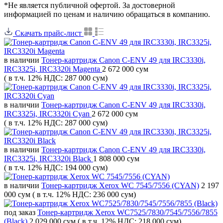
*Не является публичной офертой. За достоверной
информацией по ценам и наличию обращаться в компанию.
Скачать прайс-лист
в наличии
Тонер-картридж Canon C-ENV 49 для IRC3330i,
IRC3325i, IRC3320i Magenta
2 672 000 сум
( в т.ч. 12% НДС: 287 000 сум)
в наличии
Тонер-картридж Canon C-ENV 49 для IRC3330i,
IRC3325i, IRC3320i Cyan
2 672 000 сум
( в т.ч. 12% НДС: 287 000 сум)
в наличии
Тонер-картридж Canon C-ENV 49 для IRC3330i,
IRC3325i, IRC3320i Black
1 808 000 сум
( в т.ч. 12% НДС: 194 000 сум)
в наличии
Тонер-картридж Xerox WC 7545/7556 (CYAN)
2 197
000 сум
( в т.ч. 12% НДС: 236 000 сум)
под заказ
Тонер-картридж Xerox WC7525/7830/7545/7556/7855
(Black)
2 029 000 сум
( в т.ч. 12% НДС: 218 000 сум)