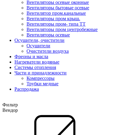
Вентиляторы осевые оконные
Вентиляторы бытовые осевые
Вентилятор пром.канальные
Вентиляторы пром крыш.
Вентиляторы пром- типа ТТ
Вентиляторы пром центробежные
Вентиляторы осевые
Осушители, очистители
Осушители
Очистители воздуха
Фреоны и масла
Нагреватели водяные
Системы отопления
Части и принадлежности
Компрессоры
Трубки медные
Раcпродажа
Фильтр
Вендор