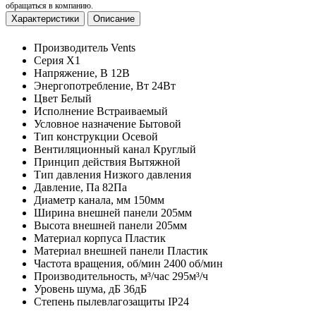
обращаться в компанию.
Характеристики
Описание
Производитель
Vents
Серия
Х1
Напряжение, В
12В
Энергопотребление, Вт
24Вт
Цвет
Белый
Исполнение
Встраиваемый
Условное назначение
Бытовой
Тип конструкции
Осевой
Вентиляционный канал
Круглый
Принцип действия
Вытяжной
Тип давления
Низкого давления
Давление, Па
82Па
Диаметр канала, мм
150мм
Ширина внешней панели
205мм
Высота внешней панели
205мм
Материал корпуса
Пластик
Материал внешней панели
Пластик
Частота вращения, об/мин
2400 об/мин
Производительность, м³/час
295м³/ч
Уровень шума, дБ
36дБ
Степень пылевлагозащиты
IP24