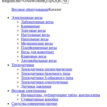
telegram.me/+ONuWORmtQTljN2Q6
Весовое оборудование
Каталог
Электронные весы
Лабораторные весы
Карманные
Торговые весы
Настольные весы
Напольные весы
Медицинские весы
Платформенные весы
Весы для животных
Крановые весы
Автомобильные весы
Тензодатчики
Тензодатчики цилиндрические
Тензодатчики балочного типа
Тензодатчики S-образного типа
Тензодатчики одноточечные
Датчики давления
Весовая электроника
Индикаторы, дублирующие табло, контроллеры
Сумматорные коробки
Средства измерения прочие