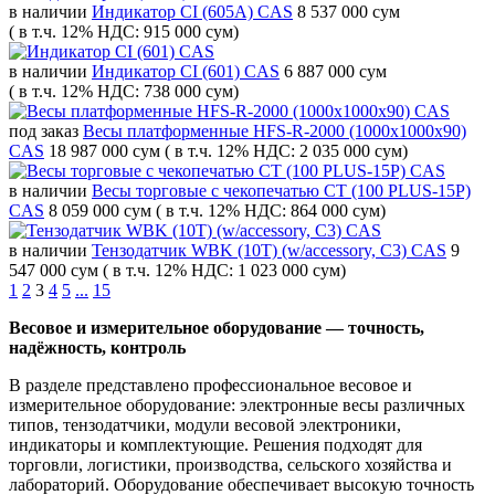
в наличии
Индикатор CI (605A) CAS
8 537 000 сум
( в т.ч. 12% НДС: 915 000 сум)
в наличии
Индикатор CI (601) CAS
6 887 000 сум
( в т.ч. 12% НДС: 738 000 сум)
под заказ
Весы платформенные HFS-R-2000 (1000x1000x90)
CAS
18 987 000 сум
( в т.ч. 12% НДС: 2 035 000 сум)
в наличии
Весы торговые с чекопечатью CT (100 PLUS-15P)
CAS
8 059 000 сум
( в т.ч. 12% НДС: 864 000 сум)
в наличии
Тензодатчик WBK (10T) (w/accessory, C3) CAS
9
547 000 сум
( в т.ч. 12% НДС: 1 023 000 сум)
1
2
3
4
5
...
15
Весовое и измерительное оборудование — точность,
надёжность, контроль
В разделе представлено профессиональное весовое и
измерительное оборудование: электронные весы различных
типов, тензодатчики, модули весовой электроники,
индикаторы и комплектующие. Решения подходят для
торговли, логистики, производства, сельского хозяйства и
лабораторий. Оборудование обеспечивает высокую точность