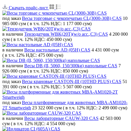
Скачать прайс-лист
под заказ
Весы торговые с чекопечатью CL(3000-30B) CAS
10
985 000 сум
( в т.ч. 12% НДС: 1 177 000 сум)
в наличии
Тензодатчик WBK(20T)(w/o acc.,C3) CAS
4 200 000
сум
( в т.ч. 12% НДС: 450 000 сум)
в наличии
Весы настольные AD (05H) CAS
4 431 000 сум
( в т.ч. 12% НДС: 475 000 сум)
в наличии
Весы DB (II, 5060, 150/300kg) напольные CAS
7
926 000 сум
( в т.ч. 12% НДС: 850 000 сум)
под заказ
Весы крановые CASTON-III (10THD PLUS) CAS
51
391 000 сум
( в т.ч. 12% НДС: 5 507 000 сум)
под заказ
Весы платформенные для животных MBA-AM1020-
2T Smartweigh
23 322 000 сум
( в т.ч. 12% НДС: 2 499 000 сум)
в наличии
Весы лабораторные CAUW-320 CAS
42 503 000
сум
( в т.ч. 12% НДС: 4 554 000 сум)