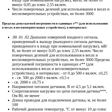
входу при номинальной нагрузке), мВ/В, не более
от
минус 0,05 до плюс 2,55 включ.
Число поверочных делений для использования в весах и
весоизмерительных устройствах, не более
3000
Пределы допускаемой погрешности в единицах е** (для использования
в весах и весоизмерительных устройствах), в интервалах:
.00 .01 .02 Диапазон измерений входного сигнала,
приведенный к выходу (выходного сигнала датчика,
приведенного к входу при номинальной нагрузке), мВ/
В, не более от минус 0,05 до плюс 2,55 включ. Число
поверочных делений для использования в весах и
весоизмерительных устройствах, не более 3000 Пределы
допускаемой погрешности в единицах е** (для
использования в весах и весоизмерительных
устройствах), в интервалах: - от 0 до 500 е включ. ±0,25
е - св. 500 до 2000 е включ.
±0,5 е
- св. 2000 е
±0,75 е
Напряжение питания датчиков, В
от 4,5 до 5,1 включ.
Сопротивление нагрузки по цепи питания датчика***,
Ом
80, не менее
Длина проводов для подключения датчика, м, не более
100
Рабочий диапазон температур, °С
от минус 10 до плюс