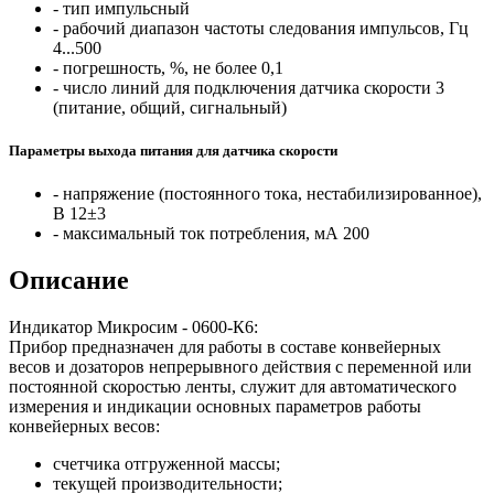
‑ тип
импульсный
‑ рабочий диапазон частоты следования импульсов, Гц
4...500
‑ погрешность, %, не более
0,1
‑ число линий для подключения датчика скорости
3
(питание, общий, сигнальный)
Параметры выхода питания для датчика скорости
‑ напряжение (постоянного тока, нестабилизированное),
В
12±3
‑ максимальный ток потребления, мА
200
Описание
Индикатор Микросим - 0600-К6:
Прибор предназначен для работы в составе конвейерных
весов и дозаторов непрерывного действия с переменной или
постоянной скоростью ленты, служит для автоматического
измерения и индикации основных параметров работы
конвейерных весов:
счетчика отгруженной массы;
текущей производительности;