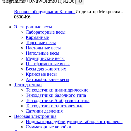
telegram.me/+ONuWORmtQTljN2Q6
Весовое оборудование
Каталог
Индикатор Микросим -
0600-К6
Электронные весы
Лабораторные весы
Карманные
Торговые весы
Настольные весы
Напольные весы
Медицинские весы
Платформенные весы
Весы для животных
Крановые весы
Автомобильные весы
Тензодатчики
Тензодатчики цилиндрические
Тензодатчики балочного типа
Тензодатчики S-образного типа
Тензодатчики одноточечные
Датчики давления
Весовая электроника
Индикаторы, дублирующие табло, контроллеры
Сумматорные коробки