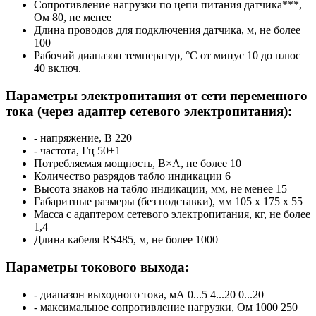
Сопротивление нагрузки по цепи питания датчика***,
Ом
80, не менее
Длина проводов для подключения датчика, м, не более
100
Рабочий диапазон температур, °С
от минус 10 до плюс
40 включ.
Параметры электропитания от сети переменного
тока (через адаптер сетевого электропитания):
- напряжение, В
220
- частота, Гц
50±1
Потребляемая мощность, В×А, не более
10
Количество разрядов табло индикации
6
Высота знаков на табло индикации, мм, не менее
15
Габаритные размеры (без подставки), мм
105 х 175 х 55
Масса с адаптером сетевого электропитания, кг, не более
1,4
Длина кабеля RS485, м, не более
1000
Параметры токового выхода:
‑ диапазон выходного тока, мА
0...5 4...20 0...20
‑ максимальное сопротивление нагрузки, Ом
1000 250