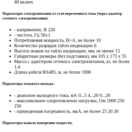
40 включ.
Параметры электропитания от сети переменного тока (через адаптер
сетевого электропитания):
- напряжение, В
220
- частота, Гц
50±1
Потребляемая мощность, В×А, не более
10
Количество разрядов табло индикации
6
Высота знаков на табло индикации, мм, не менее
15
Габаритные размеры (без подставки), мм
105 х 175 х 55
Масса с адаптером сетевого электропитания, кг, не более
1,4
Длина кабеля RS485, м, не более
1000
Параметры токового выхода:
‑ диапазон выходного тока, мА
0...5 4...20 0...20
‑ максимальное сопротивление нагрузки, Ом
1000 250
250
‑ приведенная погрешность, мкА, не более
25 20 20
Параметры канала измерения скорости: