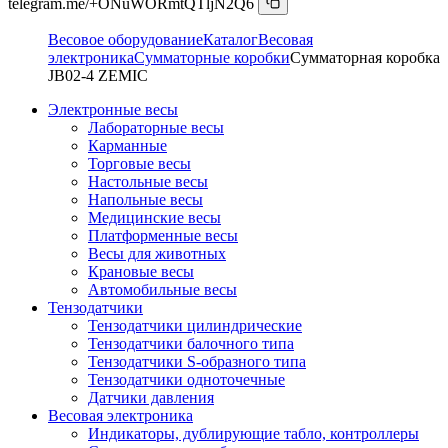
telegram.me/+ONuWORmtQTljN2Q6
Весовое оборудование
Каталог
Весовая
электроника
Сумматорные коробки
Сумматорная коробка
JB02-4 ZEMIC
Электронные весы
Лабораторные весы
Карманные
Торговые весы
Настольные весы
Напольные весы
Медицинские весы
Платформенные весы
Весы для животных
Крановые весы
Автомобильные весы
Тензодатчики
Тензодатчики цилиндрические
Тензодатчики балочного типа
Тензодатчики S-образного типа
Тензодатчики одноточечные
Датчики давления
Весовая электроника
Индикаторы, дублирующие табло, контроллеры