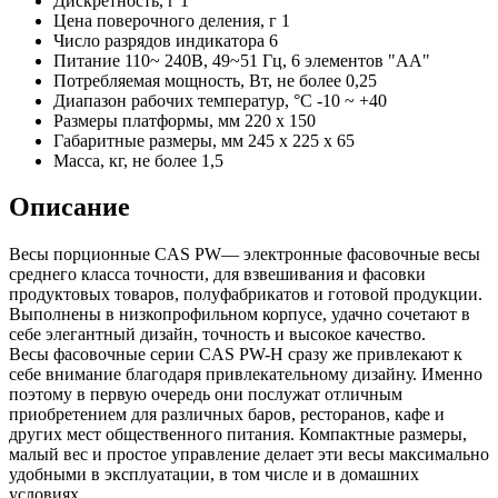
Дискретность, г
1
Цена поверочного деления, г
1
Число разрядов индикатора
6
Питание
110~ 240В, 49~51 Гц, 6 элементов "АА"
Потребляемая мощность, Вт, не более
0,25
Диапазон рабочих температур, °C
-10 ~ +40
Размеры платформы, мм
220 x 150
Габаритные размеры, мм
245 x 225 x 65
Масса, кг, не более
1,5
Описание
Весы порционные CAS PW— электронные фасовочные весы
среднего класса точности, для взвешивания и фасовки
продуктовых товаров, полуфабрикатов и готовой продукции.
Выполнены в низкопрофильном корпусе, удачно сочетают в
себе элегантный дизайн, точность и высокое качество.
Весы фасовочные серии CAS PW-H сразу же привлекают к
себе внимание благодаря привлекательному дизайну. Именно
поэтому в первую очередь они послужат отличным
приобретением для различных баров, ресторанов, кафе и
других мест общественного питания. Компактные размеры,
малый вес и простое управление делает эти весы максимально
удобными в эксплуатации, в том числе и в домашних
условиях.