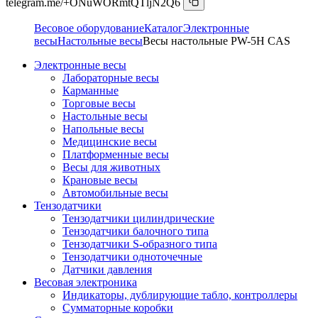
telegram.me/+ONuWORmtQTljN2Q6
Весовое оборудование
Каталог
Электронные
весы
Настольные весы
Весы настольные PW-5H CAS
Электронные весы
Лабораторные весы
Карманные
Торговые весы
Настольные весы
Напольные весы
Медицинские весы
Платформенные весы
Весы для животных
Крановые весы
Автомобильные весы
Тензодатчики
Тензодатчики цилиндрические
Тензодатчики балочного типа
Тензодатчики S-образного типа
Тензодатчики одноточечные
Датчики давления
Весовая электроника
Индикаторы, дублирующие табло, контроллеры
Сумматорные коробки