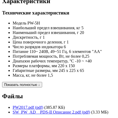
Характеристики
Технические характеристики
Модель
PW-5H
Наибольший предел взвешивания, кг
5
Наименьший предел взвешивания, г
20
Дискретность, г
1
Цена поверочного деления, г
1
Число разрядов индикатора
6
Питание
110~ 240В, 49~51 Гц, 6 элементов "АА"
Потребляемая мощность, Вт, не более
0,25
Диапазон рабочих температур, °C
-10 ~ +40
Размеры платформы, мм
220 x 150
Габаритные размеры, мм
245 x 225 x 65
Масса, кг, не более
1,5
Показать полностью ↓
Файлы
PW2017.pdf (pdf)
(385.87 КБ)
SW_PW_AD__PDS-II Описание 2.pdf (pdf)
(3.33 МБ)