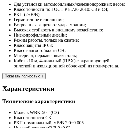
Для установки автомобильных/железнодорожных весов;
Класс точности по ГОСТ Р 8.726-2010: C3 и C4;
РКП (2мВ/В);
Герметичное исполнение;
Встроенная защита от удара молнии;
Высокая стойкость к внешнему воздействию;
Низкопрофильный дизайн;
Режим работы, только на сжатие;
Класс защиты IP 68;
Класс влагостойкости CH;
Материал, нержавеющаяя сталь;
Кабель 10 м, 4-жильный (ПВХ) с экранирующей
оплеткой и изоляционной оболочкой из полиуретана.
Показать полностью ↓
Характеристики
Технические характеристики
Модель
WBK-50T (C3)
Класс точности
C3
РКП номинальный, мВ/В
2.0±0.005
Нулевой сигнал мВ/В
0±0.02