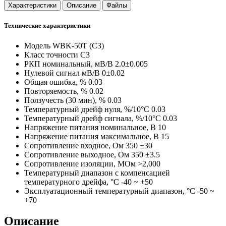
Характеристики
Описание
Файлы
Технические характеристики
Модель
WBK-50T (C3)
Класс точности
C3
РКП номинальный, мВ/В
2.0±0.005
Нулевой сигнал мВ/В
0±0.02
Общая ошибка, %
0.03
Повторяемость, %
0.02
Ползучесть (30 мин), %
0.03
Температурный дрейф нуля, %/10°C
0.03
Температурный дрейф сигнала, %/10°C
0.03
Напряжение питания номинальное, В
10
Напряжение питания максимальное, В
15
Сопротивление входное, Ом
350 ±30
Сопротивление выходное, Ом
350 ±3.5
Сопротивление изоляции, МОм
>2,000
Температурный диапазон с компенсацией
температурного дрейфа, °C
-40 ~ +50
Эксплуатационный температурный диапазон, °C
-50 ~
+70
Описание