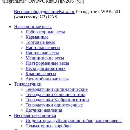
telegram.me/+ONuWORmtQTljN2Q6
Весовое оборудование
Каталог
Тензодатчик WBK-50T
(w/accessory, C3) CAS
Электронные весы
Лабораторные весы
Карманные
Торговые весы
Настольные весы
Напольные весы
Медицинские весы
Платформенные весы
Весы для животных
Крановые весы
Автомобильные весы
Тензодатчики
Тензодатчики цилиндрические
Тензодатчики балочного типа
Тензодатчики S-образного типа
Тензодатчики одноточечные
Датчики давления
Весовая электроника
Индикаторы, дублирующие табло, контроллеры
Сумматорные коробки