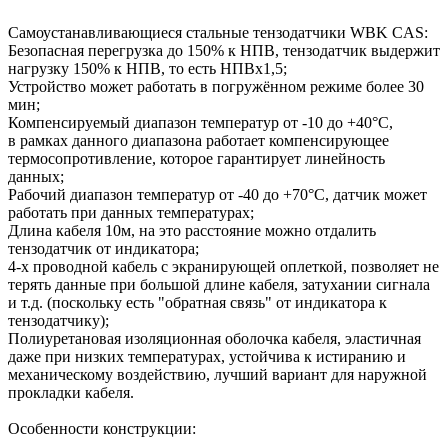
Самоустанавливающиеся стальные тензодатчики WBK CAS:
Безопасная перегрузка до 150% к НПВ, тензодатчик выдержит
нагрузку 150% к НПВ, то есть НПВх1,5;
Устройство может работать в погружённом режиме более 30
мин;
Компенсируемый диапазон температур от -10 до +40°C,
в рамках данного диапазона работает компенсирующее
термосопротивление, которое гарантирует линейность
данных;
Рабочий диапазон температур от -40 до +70°C, датчик может
работать при данных температурах;
Длина кабеля 10м, на это расстояние можно отдалить
тензодатчик от индикатора;
4-х проводной кабель с экранирующей оплеткой, позволяет не
терять данные при большой длине кабеля, затухании сигнала
и т.д. (поскольку есть "обратная связь" от индикатора к
тензодатчику);
Полиуретановая изоляционная оболочка кабеля, эластичная
даже при низких температурах, устойчива к истиранию и
механическому воздействию, лучший вариант для наружной
прокладки кабеля.
Особенности конструкции: