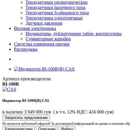
Тензодатчики цилиндрические
Тензодатчики балочного типа
Тензодатчики S-образного типа
Тензодатчики одноточечные
Датчики давления
Весовая электроника
Индикаторы, дублирующие табло, контроллеры
Сумматорные коробки
Средства измерения прочие
Распродажа
Артикул производителя:
BI-100R
Индикатор BI-100R(B) CAS
в наличии
3 949 000 сум
( в т.ч. 12% НДС: 424 000 сум)
Запросить предложение
Не является публичной офертой
За достоверной информацией по ценам и наличию об
Характеристики
Описание
Файлы