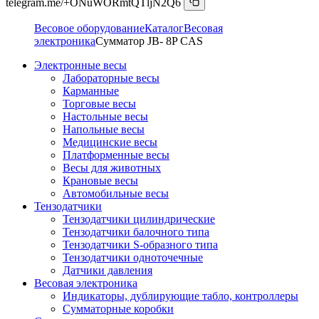
telegram.me/+ONuWORmtQTljN2Q6
Весовое оборудование
Каталог
Весовая
электроника
Сумматор JB- 8P CAS
Электронные весы
Лабораторные весы
Карманные
Торговые весы
Настольные весы
Напольные весы
Медицинские весы
Платформенные весы
Весы для животных
Крановые весы
Автомобильные весы
Тензодатчики
Тензодатчики цилиндрические
Тензодатчики балочного типа
Тензодатчики S-образного типа
Тензодатчики одноточечные
Датчики давления
Весовая электроника
Индикаторы, дублирующие табло, контроллеры
Сумматорные коробки