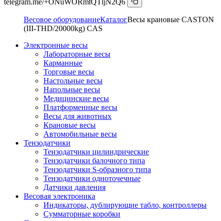
telegram.me/+ONuWORmtQTljN2Q6
Весовое оборудование
Каталог
Весы крановые CASTON
(III-THD/20000kg) CAS
Электронные весы
Лабораторные весы
Карманные
Торговые весы
Настольные весы
Напольные весы
Медицинские весы
Платформенные весы
Весы для животных
Крановые весы
Автомобильные весы
Тензодатчики
Тензодатчики цилиндрические
Тензодатчики балочного типа
Тензодатчики S-образного типа
Тензодатчики одноточечные
Датчики давления
Весовая электроника
Индикаторы, дублирующие табло, контроллеры
Сумматорные коробки