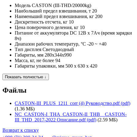
Модель
CASTON (III-THD/20000kg)
Наибольший предел взвешивания, т
20
Наименьший предел взвешивания, кг
200
Дискретность отсчета, кг
10
Цена поверочного деления, кг
10
Питание
от аккумулятора DC 12В х 7Ач (время зарядки
8ч)
Диапазон рабочих температур, °С
-20 ~ +40
Тип дисплея
Светодиодный
Габариты, мм
280x344x990
Масса, кг, не более
94
Габариты упаковки, мм
500 x 630 x 420
Показать полностью ↓
Файлы
CASTON-III_PLUS_1211_corr (4) Руководство.pdf (pdf)
(1.36 МБ)
NC_CASTON-I_THA_CASTON-II_THB__CASTON-
III_THD_2017-2022 Описание.pdf (pdf)
(2.59 МБ)
Возврат к списку