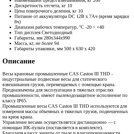
Наименьший предел взвешивания, кг
200
Дискретность отсчета, кг
10
Цена поверочного деления, кг
10
Питание
от аккумулятора DC 12В х 7Ач (время зарядки
8ч)
Диапазон рабочих температур, °С
-20 ~ +40
Тип дисплея
Светодиодный
Габариты, мм
280x344x990
Масса, кг, не более
94
Габариты упаковки, мм
500 x 630 x 420
Описание
Весы крановые промышленные CAS Caston III THD -
индустриальные подвесные весы для статического
взвешивания грузов, перемещаемых с помощью крана.
Предназначены для эксплуатации в тяжелых отраслях
промышленности, имеют пылеводозащитное исполнение по
классу IP65.
Промышленные весы CAS Caston III THD используются для
измерения массы объемных и тяжелых грузов, подвешенных
на крюк крана.
Управление весами осуществляется дистанционно — с
помощью ИК-пульта (поставляется в комплекте).
Благодаря классу защиты от пыле и влагопроницаемости