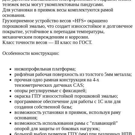
тележек весы могут укомплектованы пандусами.
Для установки в приямок весы комплектуются рамой
основания.
Грузоприемное устройство весов «HFS» окрашено
порошковой эмалью, что создает износостойкое и долговечное
покрытие, устойчивое к перепадам температуры,
механическим повреждениям и коррозии.
Класс точности весов — III класс по ГОСТ.
Особенности конструкции:
низкопрофильная платформа;
рифлёная рабочая поверхность из толстого 5мм металла;
прочная одно рамная конструкция на 4-х
тензометрических датчиках CAS;
опоры регулируемые с фиксацией;
окраска ГПУ износостойкой порошковой эмалью;
программное обеспечение для работы с 1С или для
создания собственной базы;
возможность установки в приямок, используя раму
основания;
возможность использования рамы с "плавающей"
опорой для защиты от боковых нагрузок;
большой выбор размеров ГПУ (мм) при различных НПВ