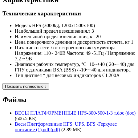
Технические характеристики
Модель
HFS (3000kg, 1200x1500x100)
Наибольший предел взвешивания,т
3
Наименьший предел взвешивания, кг
20
Цена поверочного деления и дискретность отсчета, кг
1
Питание
от сети / от встроенного аккумулятора
Напряжение: 110~ 240В Частота: 49~51Гц / Напряжение:
7,2 ~ 9В
Диапазон рабочих температур, °C
-10~+40 (-20~+40) для
ГПУ с датчиками BSA (BSS) / -10~+40 для индикатора
Тип дисплея
* для весовых индикаторов CI-200A
Показать полностью ↓
Файлы
ВЕСЫ ПЛАТФОРМЕННЫЕ HFS-300-500-1-3 т.doc (doc)
(606.5 КБ)
Весы Платформенные HFS, UFS, BFS -Геркулес
описание (1).pdf (pdf)
(2.89 МБ)