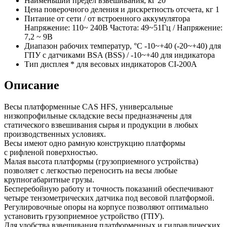
Наименьший предел взвешивания, кг
20
Цена поверочного деления и дискретность отсчета, кг
1
Питание
от сети / от встроенного аккумулятора
Напряжение: 110~ 240В Частота: 49~51Гц / Напряжение:
7,2 ~ 9В
Диапазон рабочих температур, °C
-10~+40 (-20~+40) для
ГПУ с датчиками BSA (BSS) / -10~+40 для индикатора
Тип дисплея
* для весовых индикаторов CI-200A
Описание
Весы платформенные CAS HFS, универсальные
низкопрофильные складские весы предназначены для
статического взвешивания сырья и продукции в любых
производственных условиях.
Весы имеют одно рамную конструкцию платформы
с рифленой поверхностью.
Малая высота платформы (грузоприемного устройства)
позволяет с легкостью переносить на весы любые
крупногабаритные грузы.
Бесперебойную работу и точность показаний обеспечивают
четыре тензометрических датчика под весовой платформой.
Регулировочные опоры на корпусе позволяют оптимально
установить грузоприемное устройство (ГПУ).
Для удобства взвешивания платформенных и гидравлических