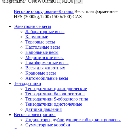
telegram.me/+ONuWORmtQTljN2Q6
Весовое оборудование
Каталог
Весы платформенные
HFS (3000kg,1200x1500x100) CAS
Электронные весы
Лабораторные весы
Карманные
Торговые весы
Настольные весы
Напольные весы
Медицинские весы
Платформенные весы
Весы для животных
Крановые весы
Автомобильные весы
Тензодатчики
Тензодатчики цилиндрические
Тензодатчики балочного типа
Тензодатчики S-образного типа
Тензодатчики одноточечные
Датчики давления
Весовая электроника
Индикаторы, дублирующие табло, контроллеры
Сумматорные коробки