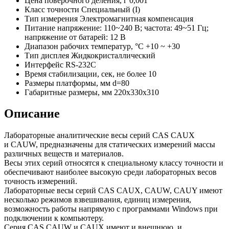
Цена поверочного деления, г
0,001
Класс точности
Специальный (I)
Тип измерения
Электромагнитная компенсация
Питание напряжение:
110~240 В; частота: 49~51 Гц;
напряжение от батарей: 12 В
Диапазон рабочих температур, °C
+10 ~ +30
Тип дисплея
Жидкокристаллический
Интерфейс
RS-232C
Время стабилизации, сек, не более
10
Размеры платформы, мм
d=80
Габаритные размеры, мм
220x330x310
Описание
Лабораторные аналитические весы серий CAS CAUX
и CAUW, предназначены для статических измерений массы
различных веществ и материалов.
Весы этих серий относятся к специальному классу точности и
обеспечивают наиболее высокую среди лабораторных весов
точность измерений.
Лабораторные весы серий CAS CAUX, CAUW, CAUY имеют
несколько режимов взвешивания, единиц измерения,
возможность работы напрямую с программами Windows при
подключении к компьютеру.
Серия CAS CAUW и CAUX имеют и внешнюю, и