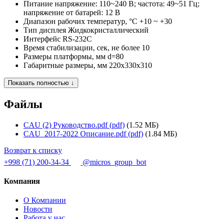
Питание напряжение:
110~240 В; частота: 49~51 Гц;
напряжение от батарей: 12 В
Диапазон рабочих температур, °C
+10 ~ +30
Тип дисплея
Жидкокристаллический
Интерфейс
RS-232C
Время стабилизации, сек, не более
10
Размеры платформы, мм
d=80
Габаритные размеры, мм
220x330x310
Показать полностью ↓
Файлы
CAU (2) Руководство.pdf (pdf)
(1.52 МБ)
CAU_2017-2022 Описание.pdf (pdf)
(1.84 МБ)
Возврат к списку
+998 (71) 200-34-34
@micros_group_bot
Компания
О Компании
Новости
Работа у нас