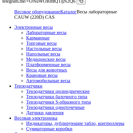
telegram.me/+ONuWORmtQTljN2Q6
Весовое оборудование
Каталог
Весы лабораторные
CAUW (220D) CAS
Электронные весы
Лабораторные весы
Карманные
Торговые весы
Настольные весы
Напольные весы
Медицинские весы
Платформенные весы
Весы для животных
Крановые весы
Автомобильные весы
Тензодатчики
Тензодатчики цилиндрические
Тензодатчики балочного типа
Тензодатчики S-образного типа
Тензодатчики одноточечные
Датчики давления
Весовая электроника
Индикаторы, дублирующие табло, контроллеры
Сумматорные коробки